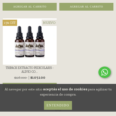
AGREGAR AL CARRITO
AGREGAR AL CARRITO
NUEVO
15
%
OFF
TRIPACK EXTRACTO PEDICULARIS -
ALIVIO CO...
$107.100
$126.000
AGREGAR AL CARRITO
Al navegar por este sitio
aceptás el uso de cookies
para agilizar tu
experiencia de compra.
ENTENDIDO