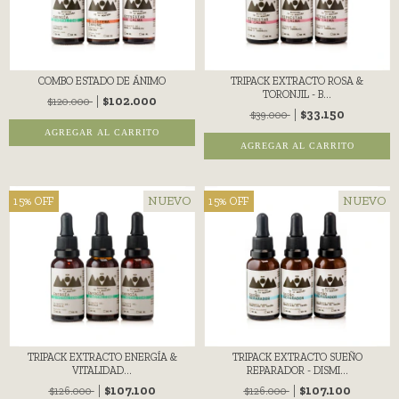
COMBO ESTADO DE ÁNIMO
TRIPACK EXTRACTO ROSA &
TORONJIL - B...
$102.000
$120.000
$33.150
$39.000
AGREGAR AL CARRITO
NUEVO
NUEVO
15
%
OFF
15
%
OFF
TRIPACK EXTRACTO ENERGÍA &
TRIPACK EXTRACTO SUEÑO
VITALIDAD...
REPARADOR - DISMI...
$107.100
$107.100
$126.000
$126.000