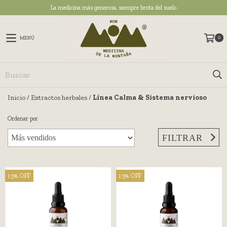
La medicina más generosa, siempre brota del suelo
0
MENÚ
Inicio
/
Extractos herbales
/
Línea Calma & Sistema nervioso
Ordenar por
FILTRAR
15
%
OFF
15
%
OFF