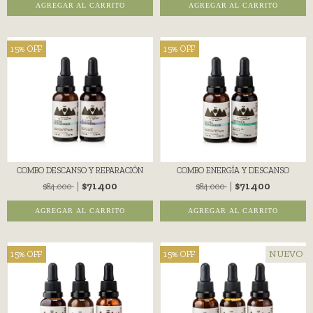
AGREGAR AL CARRITO
AGREGAR AL CARRITO
15
%
OFF
15
%
OFF
COMBO DESCANSO Y REPARACIÓN
COMBO ENERGÍA Y DESCANSO
$71.400
$71.400
$84.000
$84.000
NUEVO
15
%
OFF
15
%
OFF