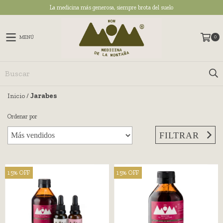
La medicina más generosa, siempre brota del suelo
0
MENÚ
Inicio
/
Jarabes
Ordenar por
FILTRAR
15
%
OFF
15
%
OFF